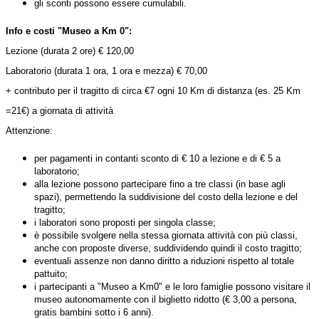
gli sconti possono essere cumulabili.
Info e costi "Museo a Km 0":
Lezione (durata 2 ore) € 120,00
Laboratorio (durata 1 ora, 1 ora e mezza) € 70,00
+ contributo per il tragitto di circa €7 ogni 10 Km di distanza (es. 25 Km
=21€) a giornata di attività
Attenzione
:
per pagamenti in contanti sconto di € 10 a lezione e di € 5 a
laboratorio;
alla lezione possono partecipare fino a tre classi (in base agli
spazi), permettendo la suddivisione del costo della lezione e del
tragitto;
i laboratori sono proposti per singola classe;
è possibile svolgere nella stessa giornata attività con più classi,
anche con proposte diverse, suddividendo quindi il costo tragitto;
eventuali assenze non danno diritto a riduzioni rispetto al totale
pattuito;
i partecipanti a "Museo a Km0" e le loro famiglie possono visitare il
museo autonomamente con il biglietto ridotto (€ 3,00 a persona,
gratis bambini sotto i 6 anni).