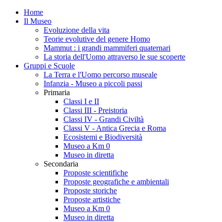
Home
Il Museo
Evoluzione della vita
Teorie evolutive del genere Homo
Mammut : i grandi mammiferi quaternari
La storia dell'Uomo attraverso le sue scoperte
Gruppi e Scuole
La Terra e l'Uomo percorso museale
Infanzia - Museo a piccoli passi
Primaria
Classi I e II
Classi III - Preistoria
Classi IV - Grandi Civiltà
Classi V - Antica Grecia e Roma
Ecosistemi e Biodiversità
Museo a Km 0
Museo in diretta
Secondaria
Proposte scientifiche
Proposte geografiche e ambientali
Proposte storiche
Proposte artistiche
Museo a Km 0
Museo in diretta