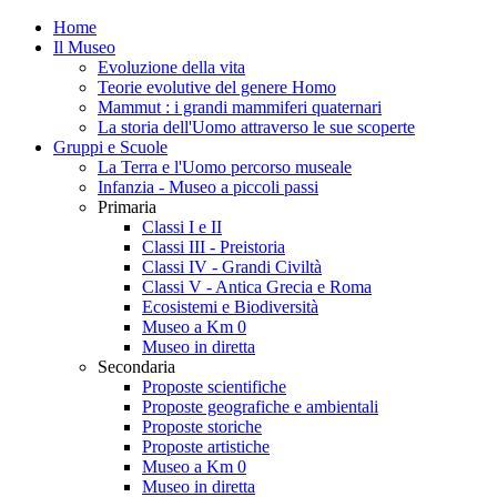
Home
Il Museo
Evoluzione della vita
Teorie evolutive del genere Homo
Mammut : i grandi mammiferi quaternari
La storia dell'Uomo attraverso le sue scoperte
Gruppi e Scuole
La Terra e l'Uomo percorso museale
Infanzia - Museo a piccoli passi
Primaria
Classi I e II
Classi III - Preistoria
Classi IV - Grandi Civiltà
Classi V - Antica Grecia e Roma
Ecosistemi e Biodiversità
Museo a Km 0
Museo in diretta
Secondaria
Proposte scientifiche
Proposte geografiche e ambientali
Proposte storiche
Proposte artistiche
Museo a Km 0
Museo in diretta