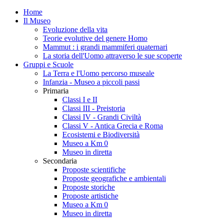
Home
Il Museo
Evoluzione della vita
Teorie evolutive del genere Homo
Mammut : i grandi mammiferi quaternari
La storia dell'Uomo attraverso le sue scoperte
Gruppi e Scuole
La Terra e l'Uomo percorso museale
Infanzia - Museo a piccoli passi
Primaria
Classi I e II
Classi III - Preistoria
Classi IV - Grandi Civiltà
Classi V - Antica Grecia e Roma
Ecosistemi e Biodiversità
Museo a Km 0
Museo in diretta
Secondaria
Proposte scientifiche
Proposte geografiche e ambientali
Proposte storiche
Proposte artistiche
Museo a Km 0
Museo in diretta