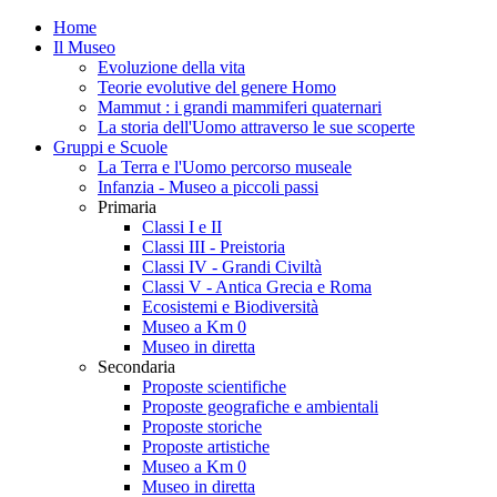
Home
Il Museo
Evoluzione della vita
Teorie evolutive del genere Homo
Mammut : i grandi mammiferi quaternari
La storia dell'Uomo attraverso le sue scoperte
Gruppi e Scuole
La Terra e l'Uomo percorso museale
Infanzia - Museo a piccoli passi
Primaria
Classi I e II
Classi III - Preistoria
Classi IV - Grandi Civiltà
Classi V - Antica Grecia e Roma
Ecosistemi e Biodiversità
Museo a Km 0
Museo in diretta
Secondaria
Proposte scientifiche
Proposte geografiche e ambientali
Proposte storiche
Proposte artistiche
Museo a Km 0
Museo in diretta