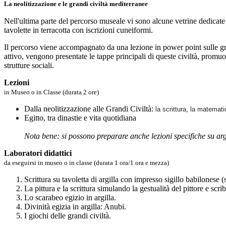
La neolitizzazione e le grandi civiltà mediterranee
Nell'ultima parte del percorso museale vi sono alcune vetrine dedicate a
tavolette in terracotta con iscrizioni cuneiformi.
Il percorso viene accompagnato da una lezione in power point sulle gr
attivo, vengono presentate le tappe principali di queste civiltà, promuo
strutture sociali.
Lezioni
in Museo o in Classe (durata 2 ore)
Dalla neolitizzazione alle Grandi Civiltà:
la scrittura, la matematic
Egitto, tra dinastie e vita quotidiana
Nota bene: si possono preparare anche lezioni specifiche su ar
Laboratori didattici
da eseguirsi in museo o in classe (durata 1 ora/1 ora e mezza)
Scrittura su tavoletta di argilla con impresso sigillo babilonese (
La pittura e la scrittura simulando la gestualità del pittore e scr
Lo scarabeo egizio in argilla.
Divinità egizia in argilla: Anubi.
I giochi delle grandi civiltà.