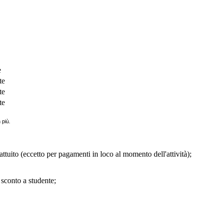
e
te
te
te
 più.
pattuito (eccetto per pagamenti in loco al momento dell'attività);
i sconto a studente;