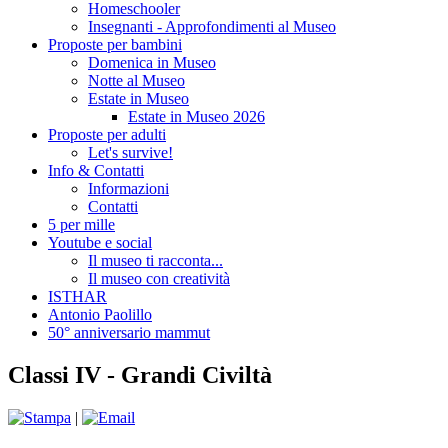
Homeschooler
Insegnanti - Approfondimenti al Museo
Proposte per bambini
Domenica in Museo
Notte al Museo
Estate in Museo
Estate in Museo 2026
Proposte per adulti
Let's survive!
Info & Contatti
Informazioni
Contatti
5 per mille
Youtube e social
Il museo ti racconta...
Il museo con creatività
ISTHAR
Antonio Paolillo
50° anniversario mammut
Classi IV - Grandi Civiltà
|