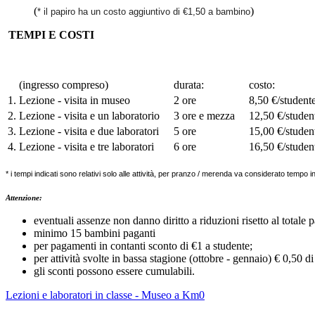
(
)
* il papiro ha un costo aggiuntivo di €1,50 a bambino
TEMPI E COSTI
(ingresso compreso)
durata:
costo:
1.
Lezione - visita in museo
2 ore
8,50 €/student
2.
Lezione - visita e un laboratorio
3 ore e mezza
12,50 €/studen
3.
Lezione - visita e due laboratori
5 ore
15,00 €/studen
4.
Lezione - visita e tre laboratori
6 ore
16,50 €/studen
* i tempi indicati sono relativi solo alle attività, per pranzo / merenda va considerato tempo in
Attenzione:
eventuali assenze non danno diritto a riduzioni risetto al totale 
minimo 15 bambini paganti
per pagamenti in contanti sconto di €1 a studente;
per attività svolte in bassa stagione (ottobre - gennaio) € 0,50 d
gli sconti possono essere cumulabili.
Lezioni e laboratori in classe - Museo a Km0