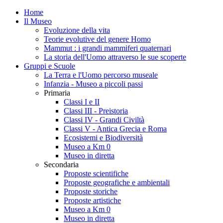
Home
Il Museo
Evoluzione della vita
Teorie evolutive del genere Homo
Mammut : i grandi mammiferi quaternari
La storia dell'Uomo attraverso le sue scoperte
Gruppi e Scuole
La Terra e l'Uomo percorso museale
Infanzia - Museo a piccoli passi
Primaria
Classi I e II
Classi III - Preistoria
Classi IV - Grandi Civiltà
Classi V - Antica Grecia e Roma
Ecosistemi e Biodiversità
Museo a Km 0
Museo in diretta
Secondaria
Proposte scientifiche
Proposte geografiche e ambientali
Proposte storiche
Proposte artistiche
Museo a Km 0
Museo in diretta