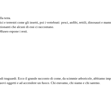
la terra.
e terrestri come gli insetti, poi i vertebrati: pesci, anfibi, rettili, dinosauri e mam
ionanti che alcuni di essi ci raccontano.
 Museo espone i resti.
ndi traguardi. Ecco il grande racconto di come, da scimmie arboricole, abbiamo im
e nuovi oggetti e ad accendere un fuoco. Chi eravamo, chi siamo e chi saremo.