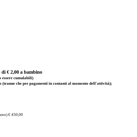
to di € 2,00 a bambino
o essere cumulabili)
to (tranne che per pagamenti in contanti al momento dell'attività);
dauno) € 450,00