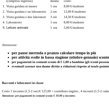
(compreso ingresso)
durata:
costo:
1.
Visita guidata in museo
1 ora
8,00 €/studente
2.
Visita guidata e un laboratorio
2 ore
12,00 €/studente
3.
Visita guidata e due laboratori
3 ore
14,50 €/studente
4.
Laboratorio
1 ora
8,00 €/studente
5.
Letture animate
1
ora
5,00 €/studente
Attenzione:
per pause merenda o pranzo calcolare tempo in più
per attività svolte in bassa stagione (ottobre-gennaio) scon
per pagamenti in contanti sconto di € 1,00 a bambino (gli sconti posson
eventuali assenze non danno diritto a riduzioni rispetto al totale pattui
Racconti e laboratori in classe
Costo 1 incontro (1,5-2 ore) € 125,00 + contributo tragitto , 4 incontri (1,5-2 ca
Attenzione: per pagamenti in contanti sconto € 10,00 a incontro;