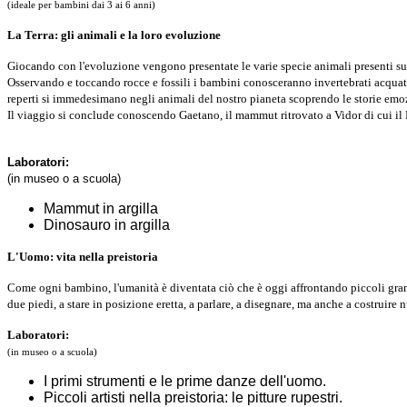
(ideale per bambini dai 3 ai 6 anni)
La Terra: gli animali e la loro evoluzione
Giocando con l'evoluzione vengono presentate le varie specie animali presenti sul
Osservando e toccando rocce e fossili i bambini conosceranno invertebrati acquatici 
reperti si immedesimano negli animali del nostro pianeta scoprendo le storie emoz
Il viaggio si conclude conoscendo Gaetano, il mammut ritrovato a Vidor di cui il
Laboratori:
(in museo o a scuola)
Mammut in argilla
Dinosauro in argilla
L'Uomo: vita nella preistoria
Come ogni bambino, l'umanità è diventata ciò che è oggi affrontando piccoli gra
due piedi, a stare in posizione eretta, a parlare, a disegnare, ma anche a costruir
Laboratori:
(in museo o a scuola)
I primi strumenti e le prime danze dell'uomo.
Piccoli artisti nella preistoria: le pitture rupestri.