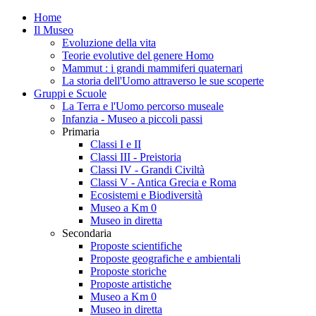
Home
Il Museo
Evoluzione della vita
Teorie evolutive del genere Homo
Mammut : i grandi mammiferi quaternari
La storia dell'Uomo attraverso le sue scoperte
Gruppi e Scuole
La Terra e l'Uomo percorso museale
Infanzia - Museo a piccoli passi
Primaria
Classi I e II
Classi III - Preistoria
Classi IV - Grandi Civiltà
Classi V - Antica Grecia e Roma
Ecosistemi e Biodiversità
Museo a Km 0
Museo in diretta
Secondaria
Proposte scientifiche
Proposte geografiche e ambientali
Proposte storiche
Proposte artistiche
Museo a Km 0
Museo in diretta