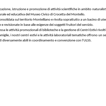
ione, istruzione e promozione di attività scientifiche in ambito naturalistic
lturale ed educativa del Museo Civico di Crocetta del Montello.
onsolidata sul territorio Montelliano e rivolta soprattutto a un bacino di ut
revisionate in base alle esigenze dei soggetti fruitori del servizio.
teressa le attività promozionali di biblioteche e la gestione di Centri Estivi riv
amiglie, i nostri centri estivi e le attività laboratoriali tematiche offrono un
tti diversamente abili in coordinamento e convenzione con l’ULSS.