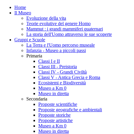
Home
Il Museo
Evoluzione della vita
Teorie evolutive del genere Homo
Mammut : i grandi mammiferi quaternari
La storia dell'Uomo attraverso le sue scoperte
Gruppi e Scuole
La Terra e l'Uomo percorso museale
Infanzia - Museo a piccoli passi
Primaria
Classi I e II
Classi III - Preistoria
Classi IV - Grandi Civiltà
Classi V - Antica Grecia e Roma
Ecosistemi e Biodiversità
Museo a Km 0
Museo in diretta
Secondaria
Proposte scientifiche
Proposte geografiche e ambientali
Proposte storiche
Proposte artistiche
Museo a Km 0
Museo in diretta