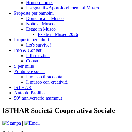
Homeschooler
Insegnanti - Approfondimenti al Museo
Proposte per bambini
Domenica in Museo
Notte al Museo
Estate in Museo
Estate in Museo 2026
Proposte per adulti
Let's survive!
Info & Contatti
Informazioni
Contatti
5 per mille
Youtube e social
Il museo ti racconta...
Il museo con creatività
ISTHAR
Antonio Paolillo
50° anniversario mammut
ISTHAR Società Cooperativa Sociale
|