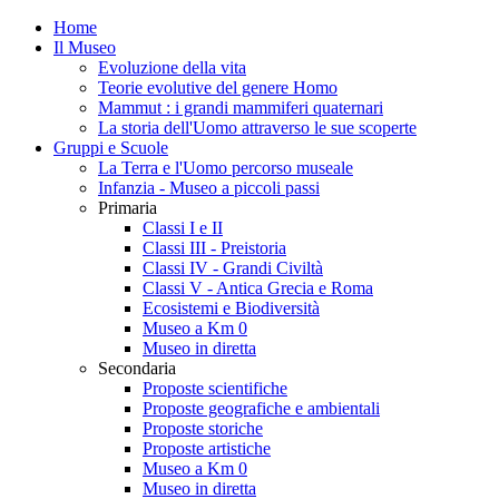
Home
Il Museo
Evoluzione della vita
Teorie evolutive del genere Homo
Mammut : i grandi mammiferi quaternari
La storia dell'Uomo attraverso le sue scoperte
Gruppi e Scuole
La Terra e l'Uomo percorso museale
Infanzia - Museo a piccoli passi
Primaria
Classi I e II
Classi III - Preistoria
Classi IV - Grandi Civiltà
Classi V - Antica Grecia e Roma
Ecosistemi e Biodiversità
Museo a Km 0
Museo in diretta
Secondaria
Proposte scientifiche
Proposte geografiche e ambientali
Proposte storiche
Proposte artistiche
Museo a Km 0
Museo in diretta