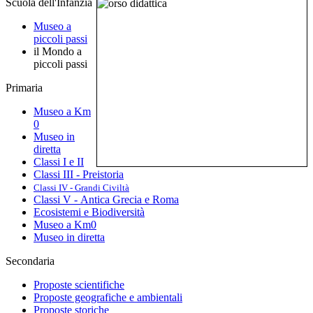
Scuola dell'Infanzia
Museo a
piccoli passi
il Mondo a
piccoli passi
Primaria
Museo a Km
0
Museo in
diretta
Classi I e II
Classi III - Preistoria
Classi IV - Grandi Civiltà
Classi V - Antica Grecia e Roma
Ecosistemi e Biodiversità
Museo a Km0
Museo in diretta
Secondaria
Proposte scientifiche
Proposte geografiche e ambientali
Proposte storiche