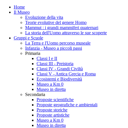
Home
Il Museo
Evoluzione della vita
Teorie evolutive del genere Homo
Mammut : i grandi mammiferi quaternari
La storia dell'Uomo attraverso le sue scoperte
Gruppi e Scuole
La Terra e l'Uomo percorso museale
Infanzia - Museo a piccoli passi
Primaria
Classi I e II
Classi III - Preistoria
Classi IV - Grandi Civiltà
Classi V - Antica Grecia e Roma
Ecosistemi e Biodiversità
Museo a Km 0
Museo in diretta
Secondaria
Proposte scientifiche
Proposte geografiche e ambientali
Proposte storiche
Proposte artistiche
Museo a Km 0
Museo in diretta